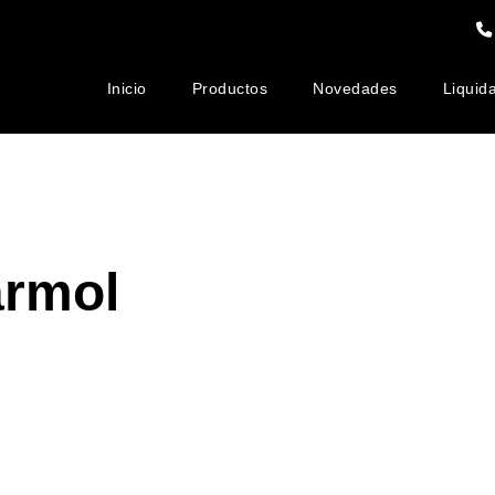
Inicio
Productos
Novedades
Liquid
Loseta
Mármol
Relieves
Cubiertas
de
Laminado
de
de
Mármol
Marmol
Marmol
armol