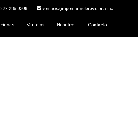
222 286 0308
ventas@grupomarmolerovictoria.mx
aciones
Ventajas
Nosotros
Contacto
Mesas
Marmol
Pisos
de
Decorativo
de
Mármol
y
Marmol
Terminados
Especiales