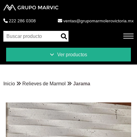
222 286 0308
ventas@grupomarmolerovictoria.mx
Ver productos
Inicio
Productos
Inicio
Relieves de Marmol
Jarama
Novedades
Liquidaciones
Ventajas