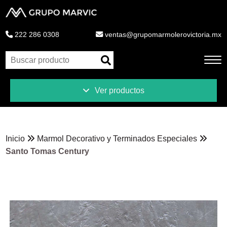
222 286 0308
ventas@grupomarmolerovictoria.mx
Ver productos
Inicio
Productos
Inicio
Marmol Decorativo y Terminados Especiales
Novedades
Santo Tomas Century
Liquidaciones
Ventajas