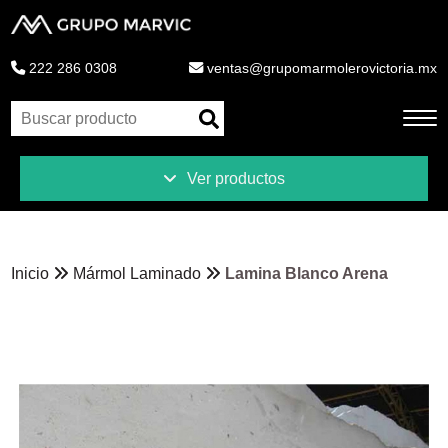
222 286 0308
ventas@grupomarmolerovictoria.mx
Ver productos
Inicio
Productos
Inicio
Mármol Laminado
Lamina Blanco Arena
Novedades
Liquidaciones
Ventajas