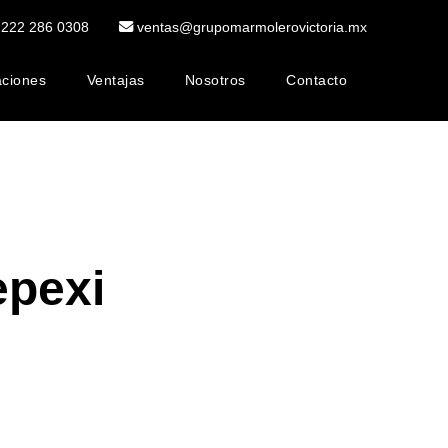
222 286 0308
ventas@grupomarmolerovictoria.mx
aciones
Ventajas
Nosotros
Contacto
Mesas
Marmol
Pisos
de
Decorativo
de
Mármol
y
Marmol
Terminados
Especiales
epexi