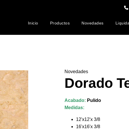
Inicio
Productos
Novedades
Liquid
Loseta
Mármol
Relieves
Cubiertas
de
Laminado
de
de
Mármol
Marmol
Marmol
Novedades
Dorado T
Acabado:
Pulido
Medidas:
12'x12'x 3/8
16'x16'x 3/8