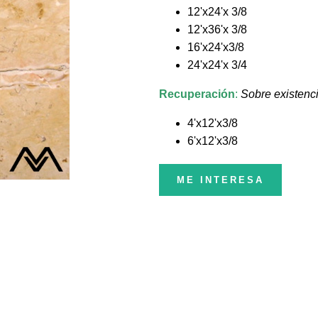
12'x24'x 3/8
12'x36'x 3/8
16'x24'x3/8
24'x24'x 3/4
Recuperación
:
Sobre existenc
4'x12'x3/8
6'x12'x3/8
ME INTERESA