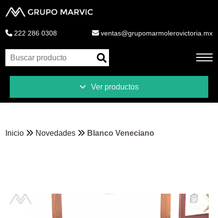
222 286 0308
ventas@grupomarmolerovictoria.mx
Ver productos
Inicio
Productos
Inicio
Novedades
Blanco Veneciano
Novedades
Liquidaciones
Ventajas