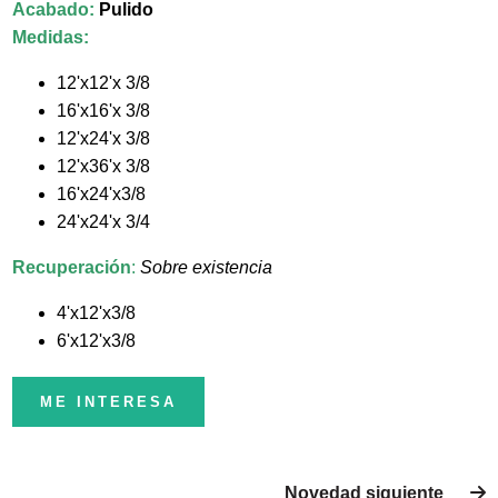
Acabado:
Pulido
Medidas:
12'x12'x 3/8
16'x16'x 3/8
12'x24'x 3/8
12'x36'x 3/8
16'x24'x3/8
24'x24'x 3/4
Recuperación
:
Sobre existencia
4'x12'x3/8
6'x12'x3/8
ME INTERESA
Novedad siguiente