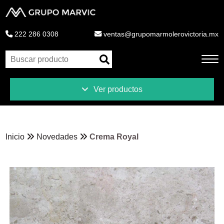
222 286 0308
ventas@grupomarmolerovictoria.mx
Ver productos
Inicio
Productos
Inicio
Novedades
Crema Royal
Novedades
Liquidaciones
Ventajas