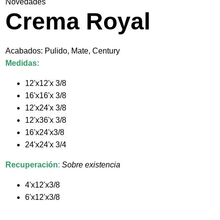
Novedades
Crema Royal
Acabados: Pulido, Mate, Century
Medidas:
12'x12'x 3/8
16'x16'x 3/8
12'x24'x 3/8
12'x36'x 3/8
16'x24'x3/8
24'x24'x 3/4
Recuperación
:
Sobre existencia
4'x12'x3/8
6'x12'x3/8