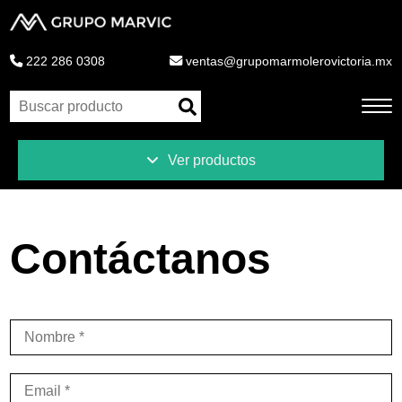
222 286 0308
ventas@grupomarmolerovictoria.mx
Ver productos
Inicio
Productos
Contáctanos
Novedades
Liquidaciones
Ventajas